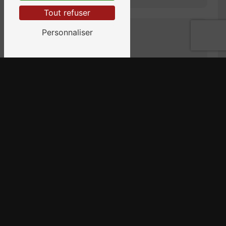
Tout refuser
Personnaliser
En cochant cette case, j'accepte les conditions
particulières ci-dessous **
Envoyer
** Les données personnelles communiquées sont
nécessaires aux fins de vous contacter et sont enregistrées
dans un fichier informatisé. Elles sont destinées à Bernede
Ramonage et ses sous-traitants dans le seul but de répondre