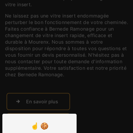
vitre insert.
Ne laissez pas une vitre insert endommagée
perturber le bon fonctionnement de votre cheminée.
Faites confiance à Bernede Ramonage pour un
changement de vitre insert rapide, efficace et
durable à Mourenx. Nous sommes à votre
disposition pour répondre à toutes vos questions et
vous fournir un devis personnalisé. N'hésitez pas à
nous contacter pour toute demande d'information
supplémentaire. Votre satisfaction est notre priorité
chez Bernede Ramonage.
En savoir plus
Contactez-nous